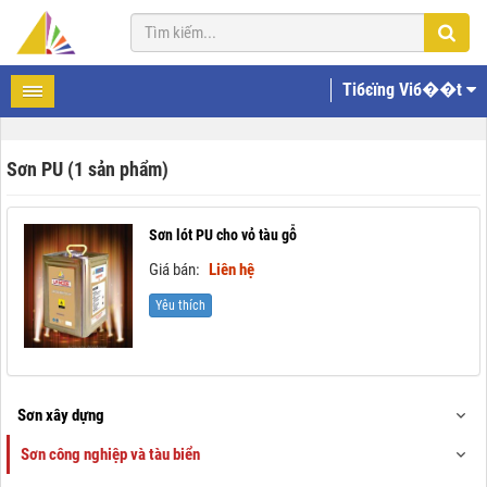
Tiбєїng Viб��t
Sơn PU (1 sản phẩm)
Sơn lót PU cho vỏ tàu gỗ
Giá bán:
Liên hệ
Yêu thích
Sơn xây dựng
Sơn công nghiệp và tàu biển